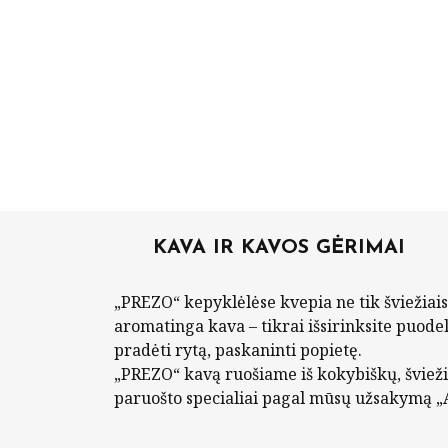
Skip
to
content
KAVA IR KAVOS GĖRIMAI
„PREZO“ kepyklėlėse kvepia ne tik šviežiais 
aromatinga kava – tikrai išsirinksite puodelį
pradėti rytą, paskaninti popietę.
„PREZO“ kavą ruošiame iš kokybiškų, švieži
paruošto specialiai pagal mūsų užsakymą „