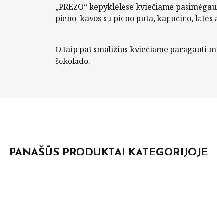
„PREZO“ kepyklėlėse kviečiame pasimėgauti
pieno, kavos su pieno puta, kapučino, latės 
O taip pat smaližius kviečiame paragauti m
šokolado.
PANAŠŪS PRODUKTAI KATEGORIJOJE