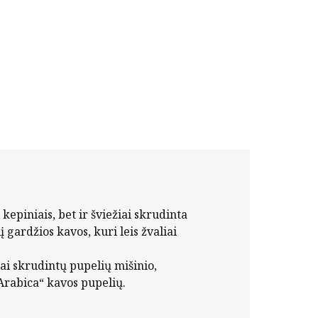
kepiniais, bet ir šviežiai skrudinta
 gardžios kavos, kuri leis žvaliai
ai skrudintų pupelių mišinio,
Arabica“ kavos pupelių.