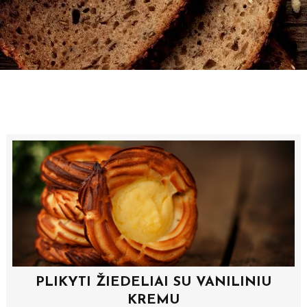
Skip
to
content
POST
NAVIGATION
PLIKYTI ŽIEDELIAI SU VANILINIU
KREMU