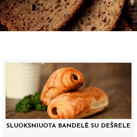
Skip
to
content
POST
NAVIGATION
SLUOKSNIUOTA BANDELĖ SU DEŠRELE