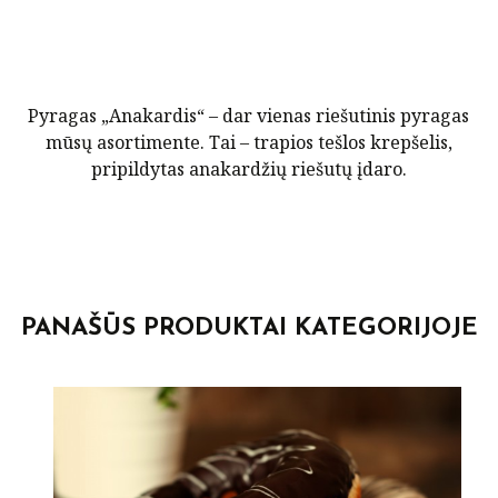
Pyragas „Anakardis“ – dar vienas riešutinis pyragas
mūsų asortimente. Tai – trapios tešlos krepšelis,
pripildytas anakardžių riešutų įdaro.
POST
NAVIGATION
PANAŠŪS PRODUKTAI KATEGORIJOJE