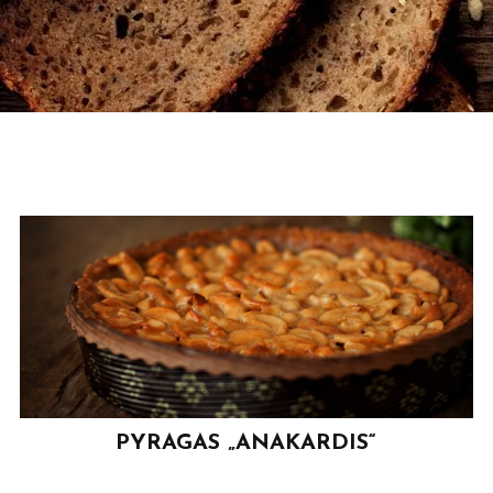
Skip
to
content
PYRAGAS „ANAKARDIS“