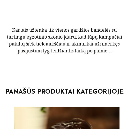
Kartais užtenka tik vienos gardžios bandelės su
turtingu egzotinio skonio įdaru, kad lūpų kampučiai
pakiltų šiek tiek aukščiau ir akimirkai užsimerkęs
pasijustum lyg leidžiantis laiką po palme…
POST
NAVIGATION
PANAŠŪS PRODUKTAI KATEGORIJOJE