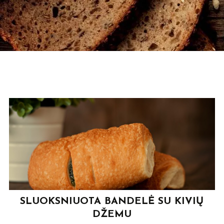
Skip
to
content
SLUOKSNIUOTA BANDELĖ SU KIVIŲ
DŽEMU