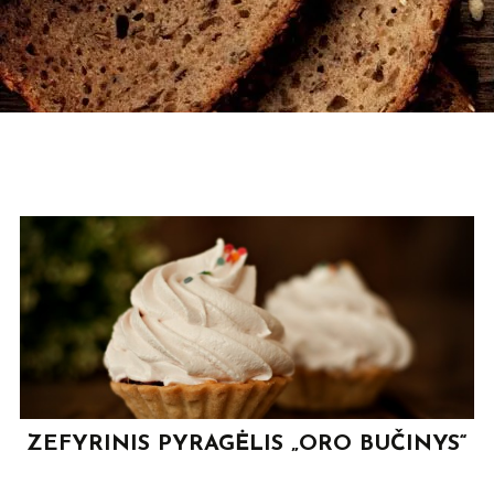
Skip
to
content
ZEFYRINIS PYRAGĖLIS „ORO BUČINYS“